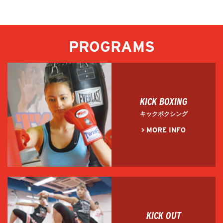
PROGRAMS
KICK BOXING
キックボクシング
> MORE INFO
KICK OUT