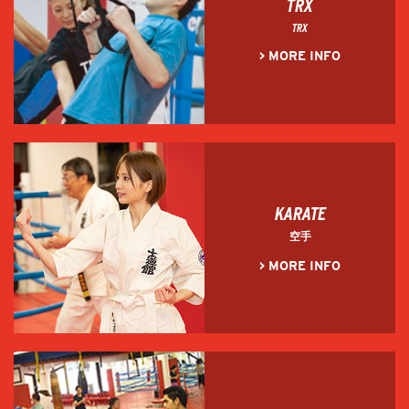
TRX
TRX
> MORE INFO
KARATE
空手
> MORE INFO